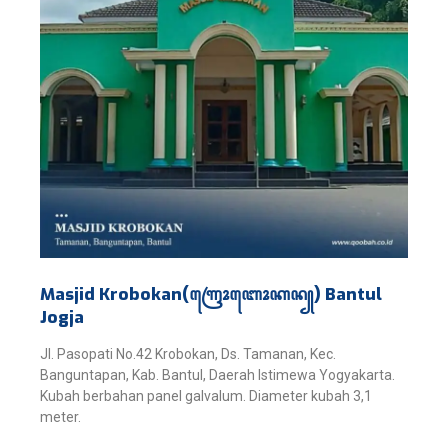
Masjid Krobokan(ꦒꦿꦺꦴꦧꦺꦴꦏꦤ꧀) Bantul
Jogja
Jl. Pasopati No.42 Krobokan, Ds. Tamanan, Kec.
Banguntapan, Kab. Bantul, Daerah Istimewa Yogyakarta.
Kubah berbahan panel galvalum. Diameter kubah 3,1
meter.