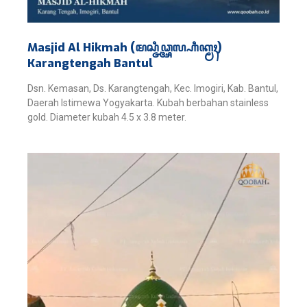
Masjid Al Hikmah (ꦩꦱ꧀ꦗꦶꦣ꧀ꦄꦭ꧀ꦲꦶꦏ꧀ꦩꦃ)
Karangtengah Bantul
Dsn. Kemasan, Ds. Karangtengah, Kec. Imogiri, Kab. Bantul,
Daerah Istimewa Yogyakarta. Kubah berbahan stainless
gold. Diameter kubah 4.5 x 3.8 meter.