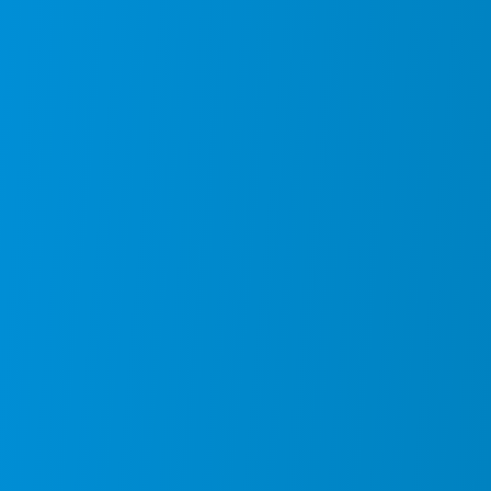
Masjid At Tahiroh Sijuk Belitung
Jl. Tj. Pandan – Tj. Kelayang, Dsn. Terong, Ds. Sijuk,
Kabupaten Belitung, Kepulauan Bangka Belitung.
Bahan plat galvalum. Diameter kubah utama 2,5 x 1,87
meter.