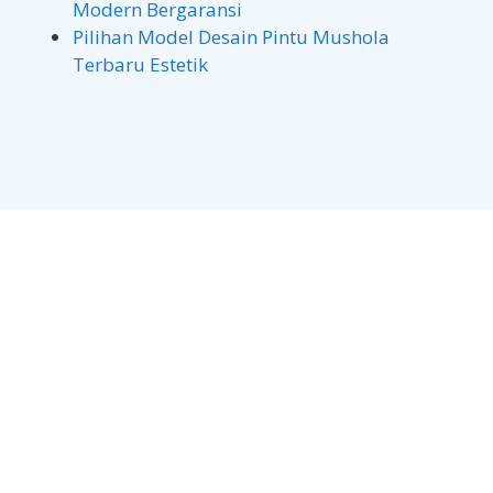
Modern Bergaransi
Pilihan Model Desain Pintu Mushola
Terbaru Estetik
Masjid Pemkot Pasuruan Al Muttaqin
JL. Pahlawan, Kel. Pekuncen, Kec. Bugul Kidul, Kota
Pasuruan, Jawa Timur