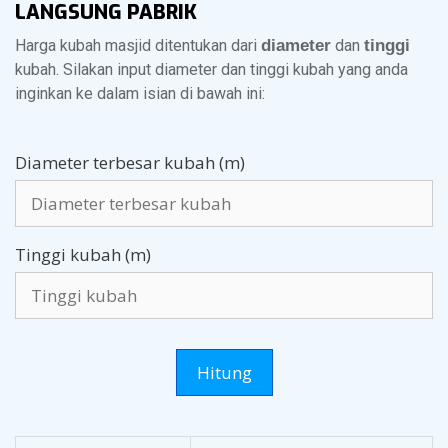
LANGSUNG PABRIK
Gedung Serbaguna IWS Bekasi Jl. Makam Keramat, Kel.
Wanasari, Kec. Cibitung, Kabupaten Bekasi, Jawa Barat.
Harga kubah masjid ditentukan dari
diameter
dan
tinggi
Diameter kubah 7,2 meter. Bahan galvalum.
kubah. Silakan input diameter dan tinggi kubah yang anda
inginkan ke dalam isian di bawah ini:
Diameter terbesar kubah (m)
Tinggi kubah (m)
Hitung