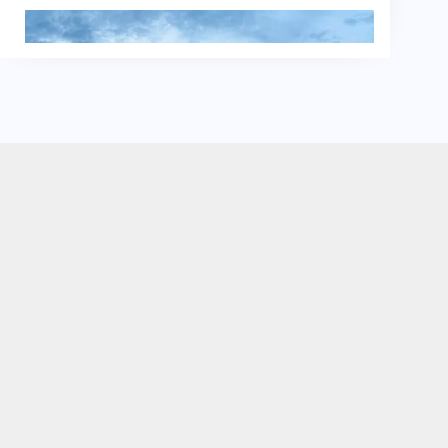
Masjid Al-Ikhwan Tebet Jaksel
Jl. Tebet Barat Dalam I No. 46, RT 12 RW 03, Tebet