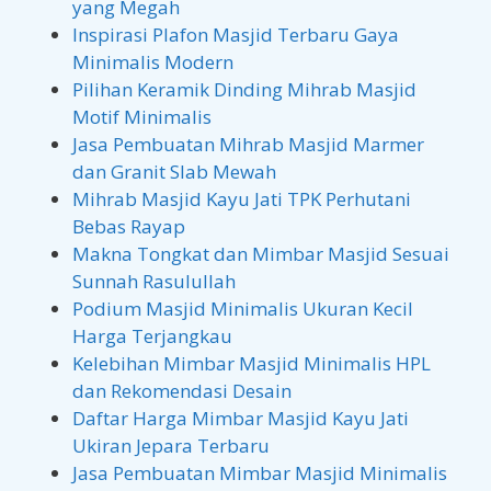
yang Megah
Inspirasi Plafon Masjid Terbaru Gaya
Minimalis Modern
Pilihan Keramik Dinding Mihrab Masjid
Motif Minimalis
Masjid Al Insyirah UNIWARA Pasuruan
Jasa Pembuatan Mihrab Masjid Marmer
dan Granit Slab Mewah
Jl. Ki Hajar Dewantara No.27-29, Kel. Tembokrejo, Kec.
Purworejo, Kota Pasuruan, Jawa Timur
Mihrab Masjid Kayu Jati TPK Perhutani
Bebas Rayap
Makna Tongkat dan Mimbar Masjid Sesuai
Sunnah Rasulullah
Podium Masjid Minimalis Ukuran Kecil
Harga Terjangkau
Kelebihan Mimbar Masjid Minimalis HPL
dan Rekomendasi Desain
Daftar Harga Mimbar Masjid Kayu Jati
Ukiran Jepara Terbaru
Jasa Pembuatan Mimbar Masjid Minimalis