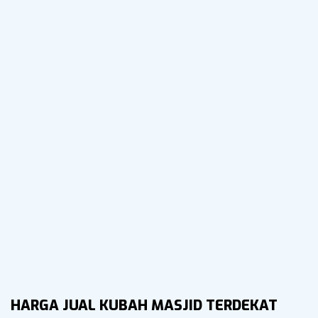
Masjid Ar Rahman Gedung IWS Bekasi
HARGA JUAL KUBAH MASJID TERDEKAT