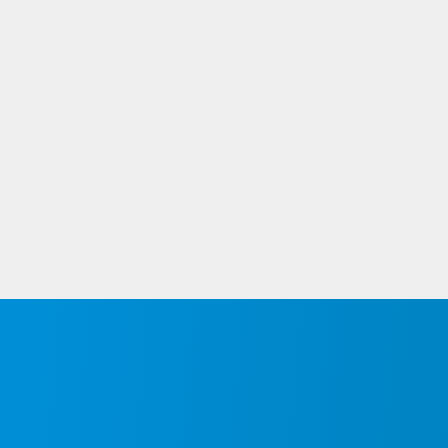
Masjid Al Ikhwah Lesung Batang
Belitung
Jl. Gaparman, Ds. Lesung Batang, Kec. Tj. Pandan, Kab.
Belitung, Kepulauan Bangka Belitung. Bahan plat
galvalum. 2 unit kubah menara dengan diameter
masing-masing 1 x 1,5 meter.