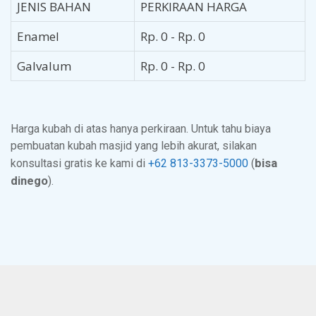
JENIS BAHAN
PERKIRAAN HARGA
Masjid Yayasan Al-Muhajirin Chandra
Enamel
Rp. 0 - Rp. 0
Indah Bekasi
Galvalum
Rp. 0 - Rp. 0
Jl. Chandra Raya C No.76, RT 01 RW 016, Jatirahayu,
Kec. Pondok Melati, Kota Bekasi, Jawa Barat. Bahan
plat galvalum. Diameter kubah 6 x 4,5 meter.
Harga kubah di atas hanya perkiraan. Untuk tahu biaya
pembuatan kubah masjid yang lebih akurat, silakan
bisa
konsultasi gratis ke kami di
+62 813-3373-5000
(
dinego
).