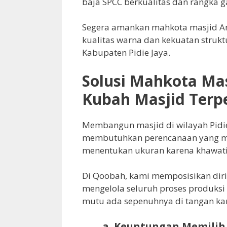
baja SPCC berkualitas dan rangka 
Segera amankan mahkota masjid An
kualitas warna dan kekuatan strukt
Kabupaten Pidie Jaya.
Solusi Mahkota Mas
Kubah Masjid Terp
Membangun masjid di wilayah Pidie
membutuhkan perencanaan yang ma
menentukan ukuran karena khawat
Di Qoobah, kami memposisikan dir
mengelola seluruh proses produksi 
mutu ada sepenuhnya di tangan ka
a. Keuntungan Memilih