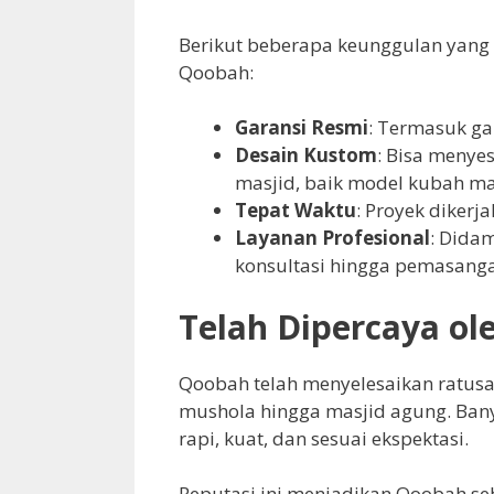
Berikut beberapa keunggulan yang
Qoobah:
Garansi Resmi
: Termasuk ga
Desain Kustom
: Bisa meny
masjid, baik model kubah m
Tepat Waktu
: Proyek dikerj
Layanan Profesional
: Dida
konsultasi hingga pemasang
Telah Dipercaya ol
Qoobah telah menyelesaikan ratusan
mushola hingga masjid agung. Bany
rapi, kuat, dan sesuai ekspektasi.
Reputasi ini menjadikan Qoobah seb