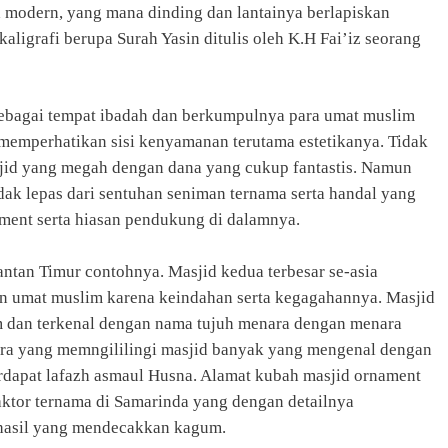
aya modern, yang mana dinding dan lantainya berlapiskan
kaligrafi berupa Surah Yasin ditulis oleh K.H Fai’iz seorang
ebagai tempat ibadah dan berkumpulnya para umat muslim
emperhatikan sisi kenyamanan terutama estetikanya. Tidak
masjid yang megah dengan dana yang cukup fantastis. Namun
dak lepas dari sentuhan seniman ternama serta handal yang
ment serta hiasan pendukung di dalamnya.
ntan Timur contohnya. Masjid kedua terbesar se-asia
ian umat muslim karena keindahan serta kegagahannya. Masjid
 dan terkenal dengan nama tujuh menara dengan menara
ara yang memngililingi masjid banyak yang mengenal dengan
rdapat lafazh asmaul Husna. Alamat kubah masjid ornament
aktor ternama di Samarinda yang dengan detailnya
 hasil yang mendecakkan kagum.