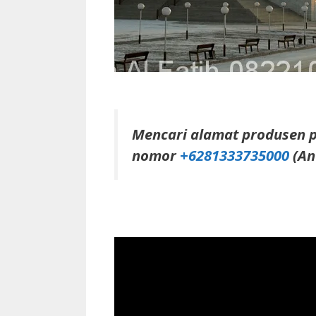
Mencari alamat produsen 
nomor
+6281333735000
(An